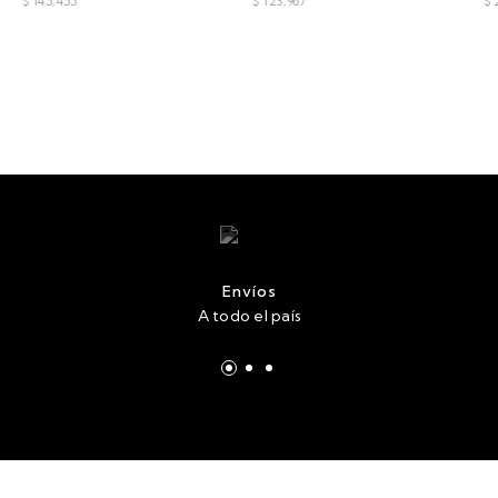
$ 145,455
$ 123,967
$ 
Envíos
A todo el país