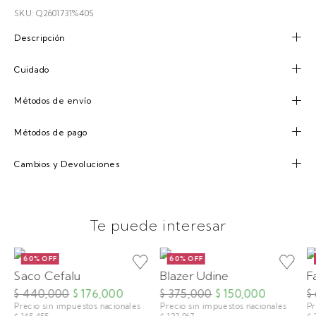
SKU: Q2601731%40S
Descripción
Cuidado
Métodos de envío
Métodos de pago
Cambios y Devoluciones
Te puede interesar
60% OFF
60% OFF
Saco Cefalu
Blazer Udine
F
$ 440,000
$ 176,000
$ 375,000
$ 150,000
$
Precio sin impuestos nacionales
Precio sin impuestos nacionales
Pr