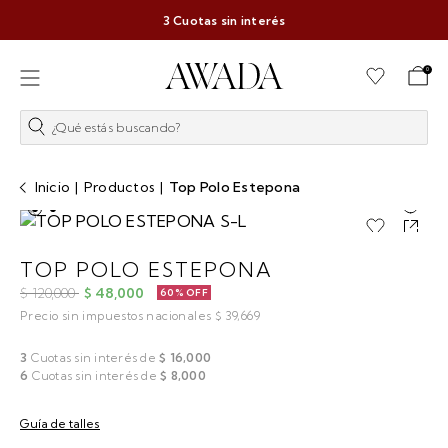
Cápsula Juliana Awada
Ver más
0
¿Qué estás buscando?
Inicio
|
Productos
|
Top Polo Estepona
TOP POLO ESTEPONA
$ 120,000
$ 48,000
60% OFF
Precio sin impuestos nacionales $ 39,669
3
Cuotas sin interés de
$ 16,000
6
Cuotas sin interés de
$ 8,000
Guía de talles