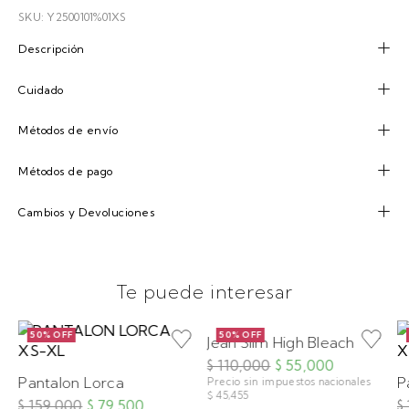
SKU: Y2500101%01XS
Descripción
Cuidado
Métodos de envío
Métodos de pago
Cambios y Devoluciones
Te puede interesar
50% OFF
50% OFF
Jean Slim High Bleach
$ 110,000
$ 55,000
Pantalon Lorca
P
Precio sin impuestos nacionales
$ 45,455
$ 159,000
$ 79,500
$