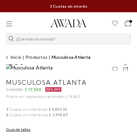
3 Cuotas sin interés
0
¿Qué estás buscando?
Inicio
|
Productos
|
Musculosa Atlanta
MUSCULOSA ATLANTA
$ 35,000
$ 17,500
50% OFF
Precio sin impuestos nacionales $ 14,463
3
Cuotas sin interés de
$ 5,833.33
6
Cuotas sin interés de
$ 2,916.67
Guía de talles