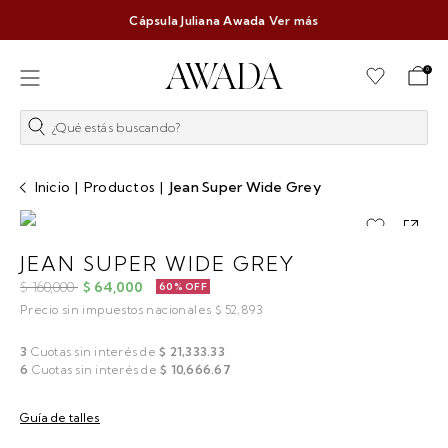
Cápsula Juliana Awada
Ver más
0
¿Qué estás buscando?
Inicio
|
Productos
|
Jean Super Wide Grey
JEAN SUPER WIDE GREY
$ 160,000
$ 64,000
60% OFF
Precio sin impuestos nacionales $ 52,893
3
Cuotas sin interés de
$ 21,333.33
6
Cuotas sin interés de
$ 10,666.67
Guía de talles