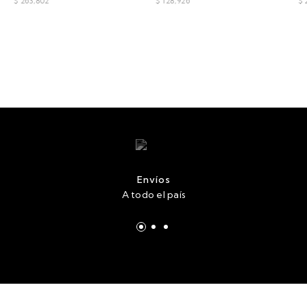
$ 263,802
$ 128,926
$ 
Envíos
A todo el país