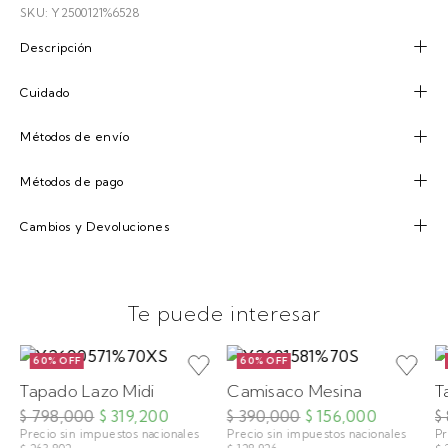
SKU: Y2500121%6528
Descripción
Cuidado
Métodos de envío
Métodos de pago
Cambios y Devoluciones
Te puede interesar
60% OFF
60% OFF
Tapado Lazo Midi
Camisaco Mesina
T
$ 798,000
$ 319,200
$ 390,000
$ 156,000
$
Precio sin impuestos nacionales
Precio sin impuestos nacionales
Pr