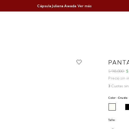
Cápsula Juliana Awada
Ver más
PANTA
$ 98,000
$
Precio sin 
3
Cuotas sin
Color:
Crudo
Talle: