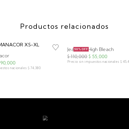
Productos relacionados
Jean Slim High Bleach
50% OFF
acor
$ 110,000
$ 55,000
Precio sin impuestos nacionales
$ 45,
 90,000
uestos nacionales
$ 74,380