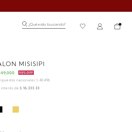
¿Qué estás buscando?
0
LON MISISIPI
 49,000
50% OFF
impuestos nacionales $ 40,496
 interés de
$ 16,333.33