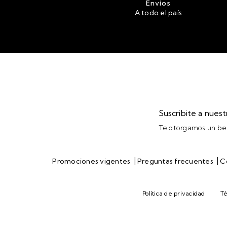
Envíos
A todo el país
Suscribite a nues
Te otorgamos un ben
|
|
Promociones vigentes
Preguntas frecuentes
C
Política de privacidad
Té