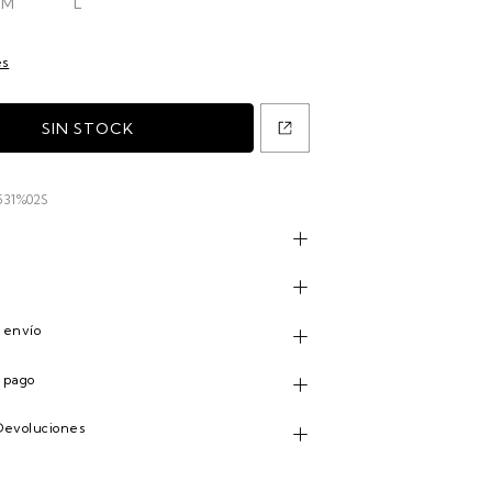
M
L
es
531%02S
n
 envío
 pago
Devoluciones