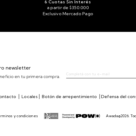
6 Cuotas Sin Interés
a partir de $350.000
Exclusivo Mercado Pago
tro newsletter
eficio en tu primera compra.
|
|
|
ontacto
Locales
Botón de arrepentimiento
Defensa del co
rminos y condiciones
Awada©2026. Tod