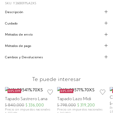
SKU: Y2600011%A2XS
Descripción
Cuidado
Métodos de envío
Métodos de pago
Cambios y Devoluciones
Te puede interesar
60% OFF
60% OFF
C
Tapado Sastrero Lana
Tapado Lazo Midi
$
$ 840,000
$ 336,000
$ 798,000
$ 319,200
Pr
Precio sin impuestos nacionales
Precio sin impuestos nacionales
$ 