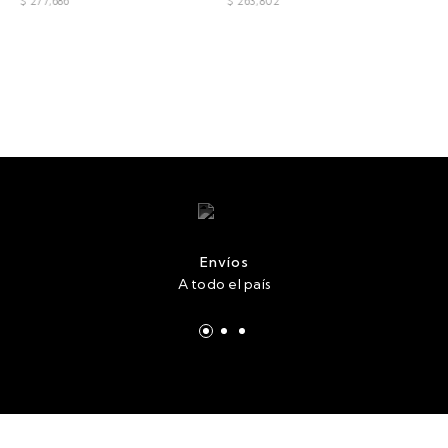
$ 277,686
$ 263,802
Envíos
A todo el país