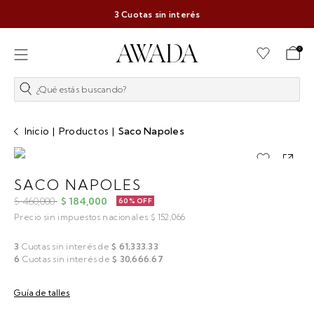
3 Cuotas sin interés
0
¿Qué estás buscando?
Inicio
|
Productos
|
Saco Napoles
SACO NAPOLES
$ 460,000
$ 184,000
60% OFF
Precio sin impuestos nacionales $ 152,066
3
Cuotas sin interés de
$ 61,333.33
6
Cuotas sin interés de
$ 30,666.67
Guía de talles