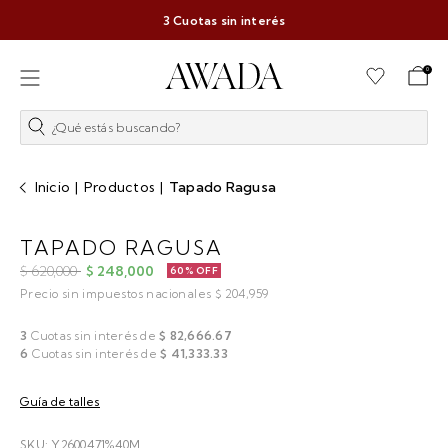
3 Cuotas sin interés
0
¿Qué estás buscando?
Inicio
|
Productos
|
Tapado Ragusa
TAPADO RAGUSA
$ 620,000
$ 248,000
60% OFF
Precio sin impuestos nacionales $ 204,959
3
Cuotas sin interés de
$ 82,666.67
6
Cuotas sin interés de
$ 41,333.33
Guía de talles
SKU: Y2600471%40M