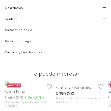
Descripción
Cuidado
Métodos de envío
Métodos de pago
Cambios y Devoluciones
Te puede interesar
60% OFF
Cartera Gabardina
Falda Enna
S
$ 390,000
$ 660,000
$ 264,000
$
Precio sin impuestos nacionales
$ 322,314
Precio sin impuestos nacionales
Pr
$ 218,182
$ 