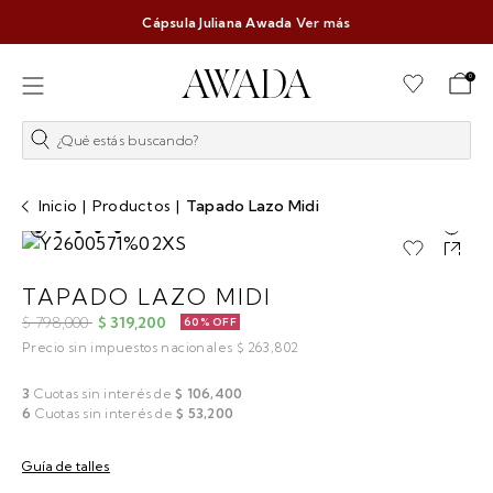
Cápsula Juliana Awada
Ver más
0
¿Qué estás buscando?
Inicio
|
Productos
|
Tapado Lazo Midi
TAPADO LAZO MIDI
$ 798,000
$ 319,200
60% OFF
Precio sin impuestos nacionales $ 263,802
3
Cuotas sin interés de
$ 106,400
6
Cuotas sin interés de
$ 53,200
Guía de talles