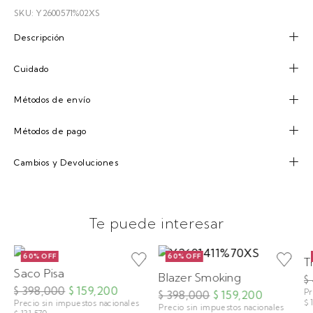
SKU: Y2600571%02XS
Descripción
Cuidado
Métodos de envío
Métodos de pago
Cambios y Devoluciones
Te puede interesar
60% OFF
60% OFF
T
Saco Pisa
Blazer Smoking
$
$ 398,000
$ 159,200
Pr
$ 398,000
$ 159,200
$ 
Precio sin impuestos nacionales
Precio sin impuestos nacionales