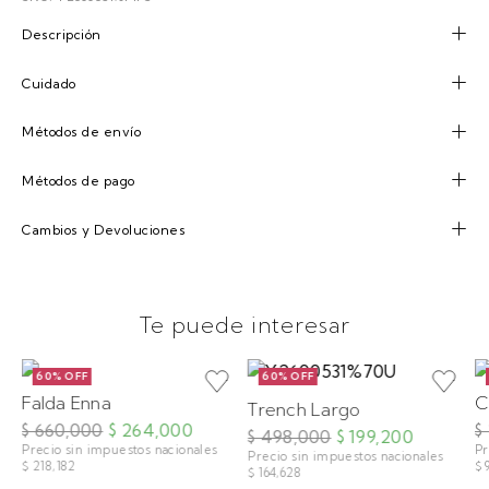
Descripción
Cuidado
Métodos de envío
Métodos de pago
Cambios y Devoluciones
Te puede interesar
60% OFF
60% OFF
Falda Enna
C
Trench Largo
$ 660,000
$ 264,000
$
$ 498,000
$ 199,200
Precio sin impuestos nacionales
Pr
Precio sin impuestos nacionales
$ 218,182
$ 
$ 164,628