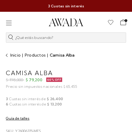
Cápsula Juliana Awada
Ver más
0
¿Qué estás buscando?
Inicio
|
Productos
|
Camisa Alba
CAMISA ALBA
$ 198,000
$ 79,200
60% OFF
Precio sin impuestos nacionales $ 65,455
3
Cuotas sin interés de
$ 26,400
6
Cuotas sin interés de
$ 13,200
Guía de talles
SKU: Y2600631%MFS