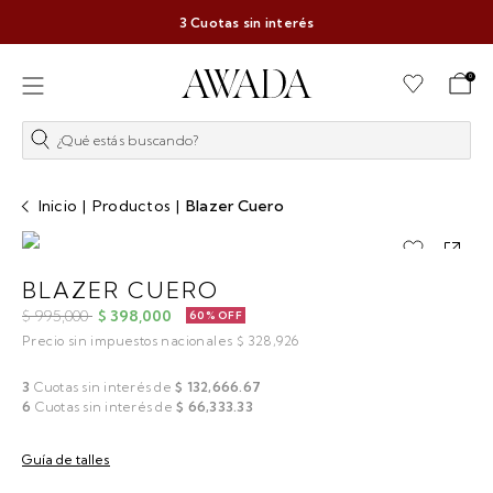
3 Cuotas sin interés
0
¿Qué estás buscando?
Inicio
|
Productos
|
Blazer Cuero
BLAZER CUERO
$ 995,000
$ 398,000
60% OFF
Precio sin impuestos nacionales $ 328,926
3
Cuotas sin interés de
$ 132,666.67
6
Cuotas sin interés de
$ 66,333.33
Guía de talles