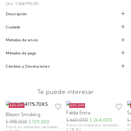
SKU: Y2600791%70S
Descripción
Cuidado
Métodos de envío
Métodos de pago
Cambios y Devoluciones
Te puede interesar
60% OFF
60% OFF
Falda Enna
S
Blazer Smoking
$ 660,000
$ 264,000
$
$ 398,000
$ 159,200
Precio sin impuestos nacionales
Pr
Precio sin impuestos nacionales
$ 218,182
$ 