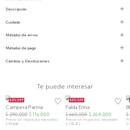
Descripción
Cuidado
Métodos de envío
Métodos de pago
Cambios y Devoluciones
Te puede interesar
60% OFF
60% OFF
Campera Parma
Falda Enna
B
$ 290,000
$ 116,000
$ 660,000
$ 264,000
$
Precio sin impuestos nacionales
Precio sin impuestos nacionales
Pr
$ 95,868
$ 218,182
$ 