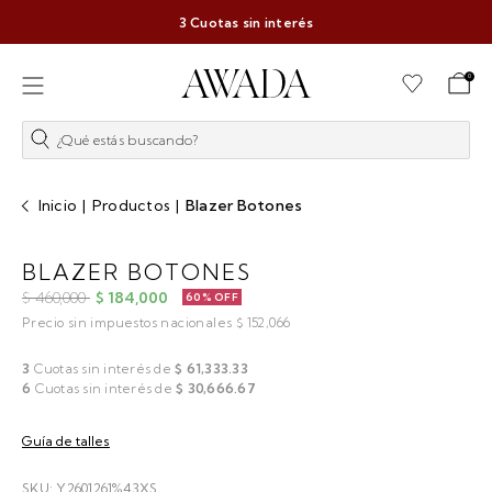
3 Cuotas sin interés
0
¿Qué estás buscando?
Inicio
|
Productos
|
Blazer Botones
BLAZER BOTONES
$ 460,000
$ 184,000
60% OFF
Precio sin impuestos nacionales $ 152,066
3
Cuotas sin interés de
$ 61,333.33
6
Cuotas sin interés de
$ 30,666.67
Guía de talles
SKU: Y2601261%43XS