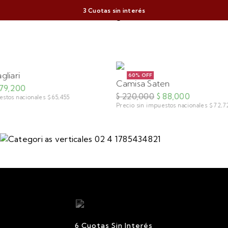
3 Cuotas sin interés
gliari
60% OFF
Camisa Saten
 79,200
$ 220,000
$ 88,000
estos nacionales $ 65,455
Precio sin impuestos nacionales $ 72,7
6 Cuotas Sin Interés