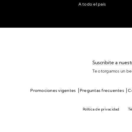
A todo el país
Suscribite a nues
Te otorgamos un ben
|
|
Promociones vigentes
Preguntas frecuentes
C
Política de privacidad
Té