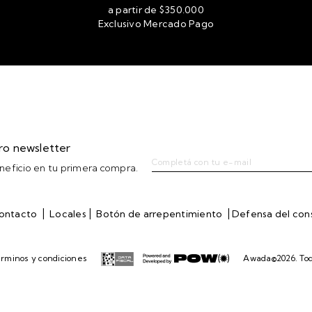
a partir de $350.000
Exclusivo Mercado Pago
tro newsletter
eficio en tu primera compra.
|
|
|
ontacto
Locales
Botón de arrepentimiento
Defensa del co
rminos y condiciones
Awada©2026. Tod