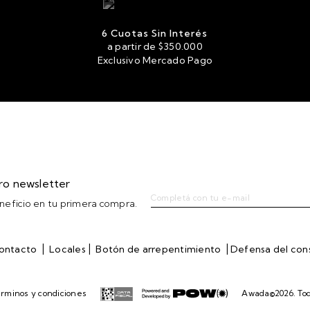
6 Cuotas Sin Interés
a partir de $350.000
Exclusivo Mercado Pago
tro newsletter
eficio en tu primera compra.
|
|
|
ontacto
Locales
Botón de arrepentimiento
Defensa del co
rminos y condiciones
Awada©2026. Tod