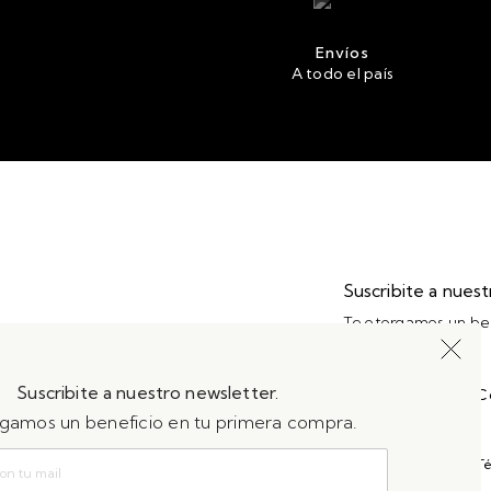
Envíos
A todo el país
Suscribite a nues
Te otorgamos un ben
|
|
Suscribite a nuestro newsletter.
Promociones vigentes
Preguntas frecuentes
C
Te otorgamos un beneficio en tu primera compra.
Política de privacidad
Té