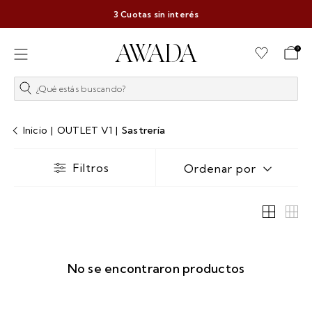
3 Cuotas sin interés
0
¿Qué estás buscando?
Inicio
|
OUTLET V1
|
Sastrería
Filtros
Ordenar por
No se encontraron productos