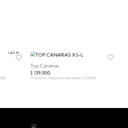
Sh
Top Canarias
$ 
Pre
$ 139,000
,050
Precio sin impuestos nacionales
$ 114,876