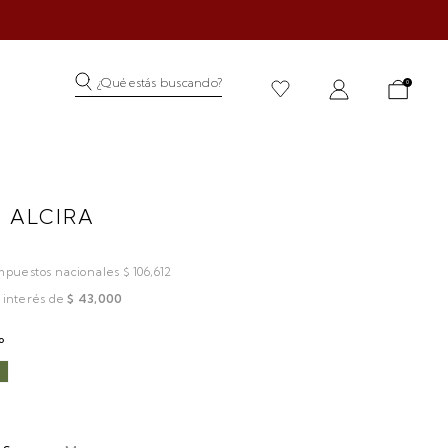
¿Qué estás buscando?
0
 ALCIRA
mpuestos nacionales $ 106,612
 interés de
$ 43,000
o