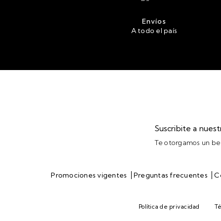
Envíos
A todo el país
Suscribite a nues
Te otorgamos un ben
|
|
Promociones vigentes
Preguntas frecuentes
C
Política de privacidad
Té