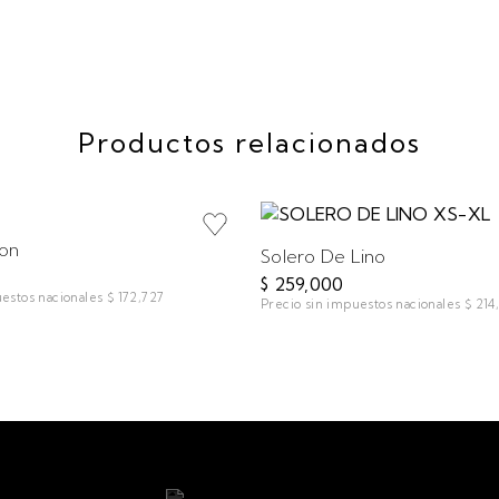
Productos relacionados
on
Solero De Lino
$ 259,000
uestos nacionales
$ 172,727
Precio sin impuestos nacionales
$ 214