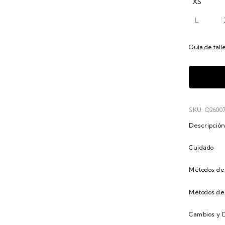
XS
L
Guía de tall
SKU: Q2600
Descripció
Cuidado
Métodos de
Métodos de
Cambios y 