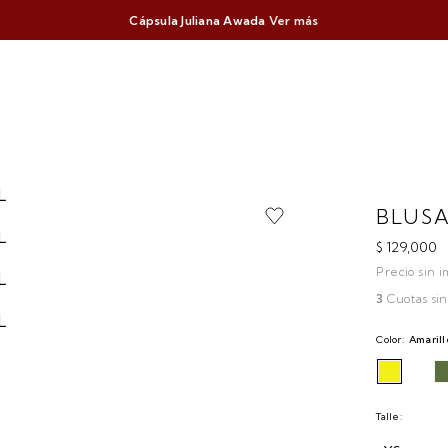
Cápsula Juliana Awada
Ver más
BLUSA
$ 129,000
Precio sin i
3
Cuotas sin
Color:
Amarill
Talle: