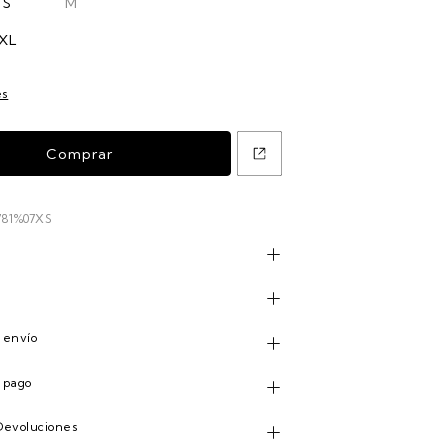
S
M
XL
es
781%07XS
n
 envío
 pago
Devoluciones