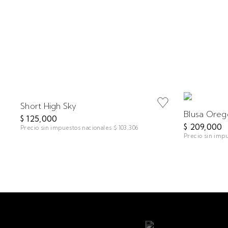
Short High Sky
Blusa Oreg
$ 125,000
$ 209,000
Precio sin impuestos nacionales
$ 103,306
Precio sin imp