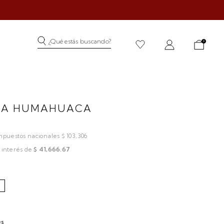
¿Qué estás buscando?
0
SA HUMAHUACA
impuestos nacionales $ 103,306
 interés de
$ 41,666.67
es