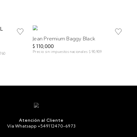
Jean Premium Baggy Black
Pa
$ 110,000
$ 
Precio sin impuestos nacionales
$ 90,909
,760
Pre
Atención al Cliente
Vía Whatsapp +549112470-6973