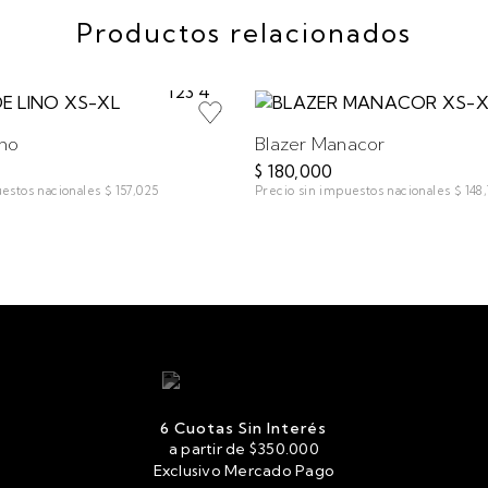
Productos relacionados
ino
Blazer Manacor
$ 180,000
uestos nacionales
$ 157,025
Precio sin impuestos nacionales
$ 148
6 Cuotas Sin Interés
a partir de $350.000
Exclusivo Mercado Pago