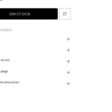
131%01XS
n
 envío
 pago
Devoluciones