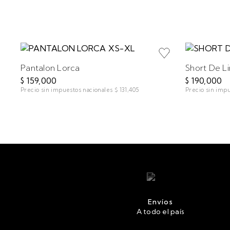
Pantalon Lorca
Short De L
$ 159,000
$ 190,000
Precio sin impuestos nacionales
$ 131,405
Precio sin imp
Envíos
A todo el país