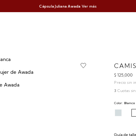
Cápsula Juliana Awada
Ver más
CAMI
$ 125,000
Precio sin 
3
Cuotas sin
Color:
Blanco
Guía de tall