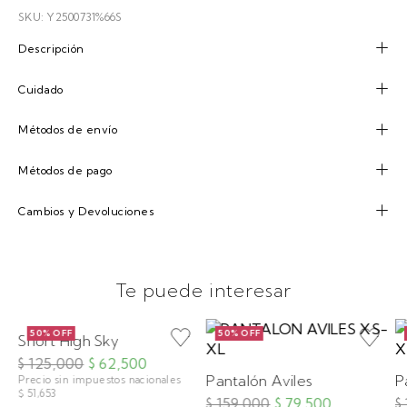
SKU: Y2500731%66S
Descripción
Cuidado
Métodos de envío
Métodos de pago
Cambios y Devoluciones
Te puede interesar
50% OFF
50% OFF
Short High Sky
$ 125,000
$ 62,500
Pantalón Aviles
P
Precio sin impuestos nacionales
$ 51,653
$ 159,000
$ 79,500
$