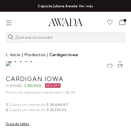
Cápsula Juliana Awada
Ver más
0
¿Qué estás buscando?
Inicio
|
Productos
|
Cardigan Iowa
CARDIGAN IOWA
$ 160,000
$ 80,000
50% OFF
Precio sin impuestos nacionales $ 66,116
3
Cuotas sin interés de
$ 26,666.67
6
Cuotas sin interés de
$ 13,333.33
Guía de talles