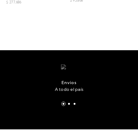
$ 95,868
$ 277,686
Envíos
A todo el país