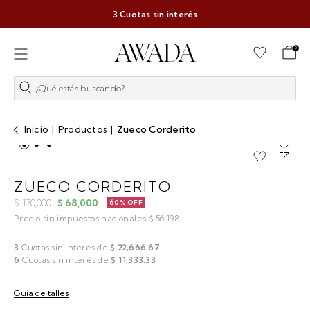
3 Cuotas sin interés
0
¿Qué estás buscando?
Inicio
|
Productos
|
Zueco Corderito
ZUECO CORDERITO
$ 170,000
$ 68,000
60% OFF
Precio sin impuestos nacionales $ 56,198
3
Cuotas sin interés de
$ 22,666.67
6
Cuotas sin interés de
$ 11,333.33
Guía de talles