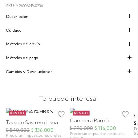
SKU: Y2600621%0236
Descripción
Cuidado
Métodos de envío
Métodos de pago
Cambios y Devoluciones
Te puede interesar
60% OFF
60% OFF
C
Campera Parma
Tapado Sastrero Lana
$
$ 290,000
$ 116,000
Pr
$ 840,000
$ 336,000
$ 
Precio sin impuestos nacionales
Precio sin impuestos nacionales